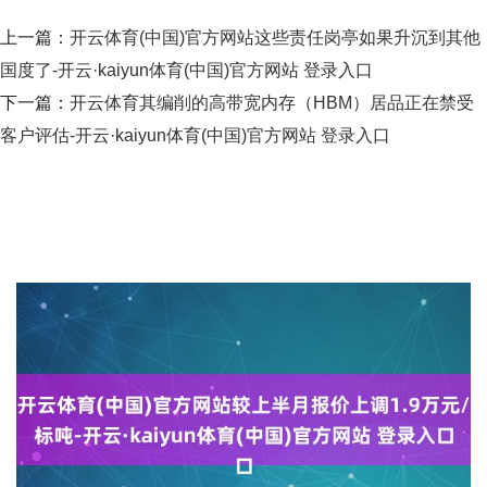
上一篇：
开云体育(中国)官方网站这些责任岗亭如果升沉到其他
国度了-开云·kaiyun体育(中国)官方网站 登录入口
下一篇：
开云体育其编削的高带宽内存（HBM）居品正在禁受
客户评估-开云·kaiyun体育(中国)官方网站 登录入口