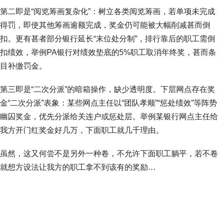
第二即是“阅览筹画复杂化”：树立各类阅览筹画，若单项未完成
得罚，即使其他筹画逾额完成，奖金仍可能被大幅削减甚而倒
扣。更有甚者部分银行延长“末位处分制”，排行靠后的职工需倒
扣绩效，举例PA银行对绩效垫底的5%职工取消年终奖，甚而条
目补缴罚金。
第三即是“二次分派”的暗箱操作，缺少透明度。下层网点存在奖
金“二次分派”表象：某些网点主任以“团队孝顺”“惩处绩效”等阵势
幽囚奖金，优先分派给关连户或惩处层。举例某银行网点主任给
我方开门红奖金好几万，下面职工就几千理由。
虽然，这又何尝不是另外一种卷，不允许下面职工躺平，若不卷
就想方设法让我方的职工拿不到该有的奖励…