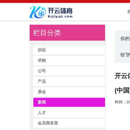
栏目分类
你的
供应
纷”
求购
公司
开云
产品
(中
展会
时间：2026
新闻
人才
会员商务室