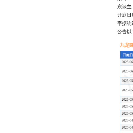
东谈主
开庭日历
字据统
公告以