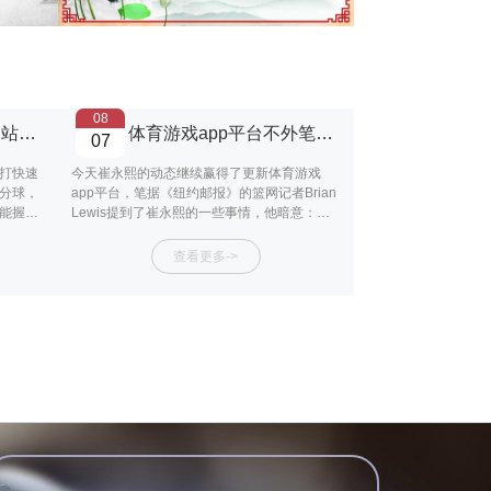
08
开云体育(中国)官方网站好意思国高中维瑞塔斯学院官方书记张博源加入球队-开云·kaiyun体育(中国)官方网站 登录入口
体育游戏app平台不外笔据最新晒出的视频来看-开云·kaiyun体育(中国)官方网站 登录入口
07
打快速
今天崔永熙的动态继续赢得了更新体育游戏
分球，
app平台，笔据《纽约邮报》的篮网记者Brian
能握
Lewis提到了崔永熙的一些事情，他暗意：现
曾凡博
时他照旧离开HSS实践中心，准备在洛杉矶插
源，相
足5v5实践。（他）可能是一些NBA球队的一
查看更多->
瑞塔斯学
个选项。这么的讲话非常明确，崔永熙依然在
建立好
积极赢得留在好意思国的契机。 其实之前崔永
国内媒
熙就提到了这一讲话，等伤病十足康复之后，
BA，现
他就会寻找签约的契机。而且现时崔永熙的好
四星高中
意思方经纪团队一直在给他寻找契机，最终的
Room
见地是为了签约一份实践营公约，这是他费力
被
的标的。 如若签约一份实践营公约之后，