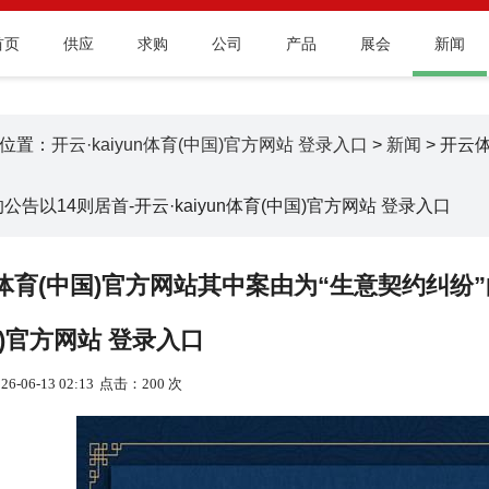
首页
供应
求购
公司
产品
展会
新闻
位置：
开云·kaiyun体育(中国)官方网站 登录入口
>
新闻
> 开云
的公告以14则居首-开云·kaiyun体育(中国)官方网站 登录入口
体育(中国)官方网站其中案由为“生意契约纠纷”的公
国)官方网站 登录入口
-06-13 02:13
点击：200 次