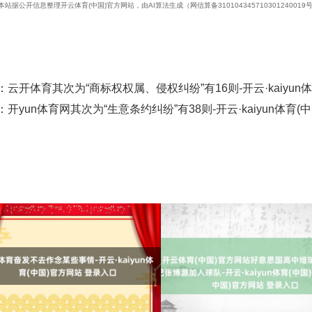
站据公开信息整理开云体育(中国)官方网站，由AI算法生成（网信算备31010434571030124001
：
云开体育其次为“商标权权属、侵权纠纷”有16则-开云·kaiyun
：
开yun体育网其次为“生意条约纠纷”有38则-开云·kaiyun体育