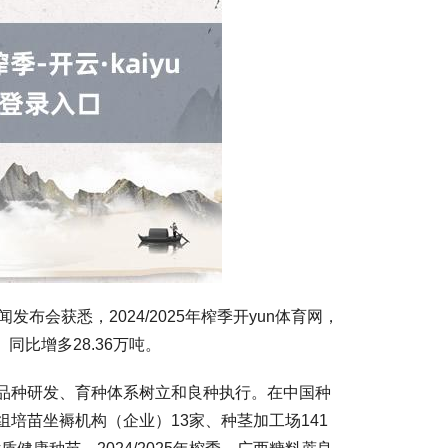
获悉，2024/2025年榨季开yun体育网，
同比增多28.36万吨。
种研发、育种体系树立和良种执行。在中国种
培苗坐褥机构（企业）13家、种茎加工场141