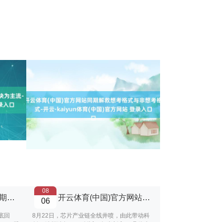
08
云开体育800G和1.6T期间以可插拔光模块为主流-开云·kaiyun体育(中国)官方网站 登录入口
开云体育(中国)官方网站同期解救想考格式与非想考格式-开云·kaiyun体育(中国)官方网站 登录入口
06
底回
8月22日，芯片产业链全线井喷，由此带动科