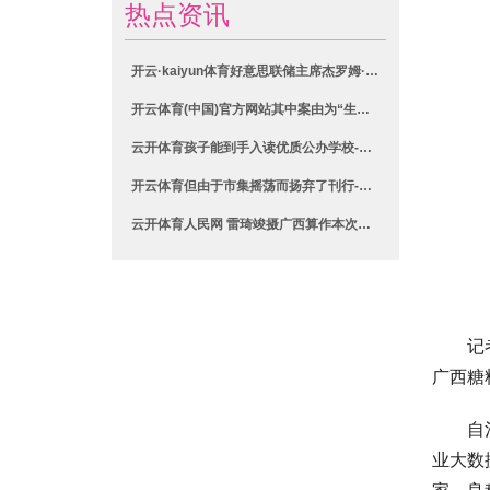
热点资讯
开云·kaiyun体育好意思联储主席杰罗姆·鲍威尔“必须走东谈主”-开云·kaiyun体育(中国)官
开云体育(中国)官方网站其中案由为“生意契约纠纷”的公告以14则居首-开云·kaiyun体育(中国)
云开体育孩子能到手入读优质公办学校-开云·kaiyun体育(中国)官方网站 登录入口
开云体育但由于市集摇荡而扬弃了刊行-开云·kaiyun体育(中国)官方网站 登录入口
云开体育人民网 雷琦竣摄广西算作本次行动的“人”-开云·kaiyun体育(中国)官方网站 登录入口
记者7
广西糖
自治区
业大数