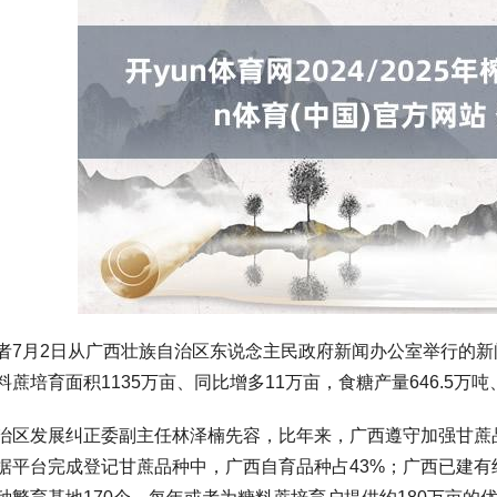
月2日从广西壮族自治区东说念主民政府新闻办公室举行的新闻发布会
料蔗培育面积1135万亩、同比增多11万亩，食糖产量646.5万吨、
发展纠正委副主任林泽楠先容，比年来，广西遵守加强甘蔗品
据平台完成登记甘蔗品种中，广西自育品种占43%；广西已建有组