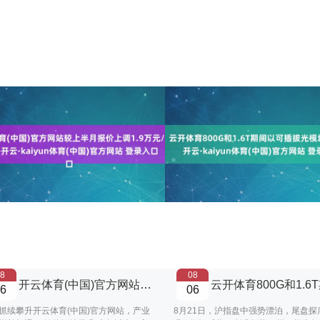
8
08
开云体育(中国)官方网站较上半月报价上调1.9万元/标吨-开云·kaiyun体育(中国)官方网站 登录入口
6
06
抓续攀升开云体育(中国)官方网站，产业
8月21日，沪指盘中强势漂泊，尾盘探