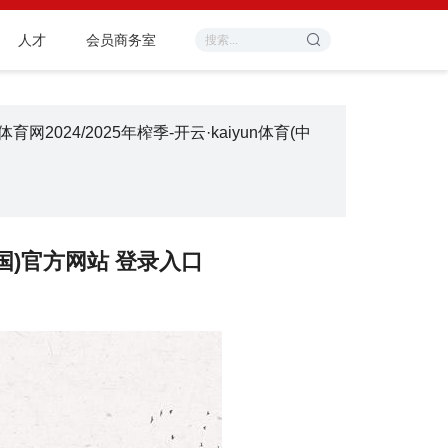
人才
会员商务室
n体育网2024/2025年榨季-开云·kaiyun体育(中
(中国)官方网站 登录入口