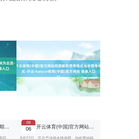
08
云开体育800G和1.6T期间以可插拔光模块为主流-开云·kaiyun体育(中国)官方网站 登录入口
开云体育(中国)官方网站同期解救想考格式与非想考格式-开云·kaiyun体育(中国)官方网站 登录入口
06
底回
8月22日，芯片产业链全线井喷，由此带动科