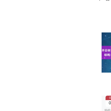
0
0
钨价