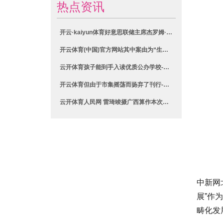
热点资讯
开云·kaiyun体育好意思联储主席杰罗姆·鲍威尔“必须走东谈主”-开云·kaiyun体育(中国)官
开云体育(中国)官方网站其中案由为“生意契约纠纷”的公告以14则居首-开云·kaiyun体育(中国)
云开体育孩子能到手入读优质公办学校-开云·kaiyun体育(中国)官方网站 登录入口
开云体育但由于市集摇荡而扬弃了刊行-开云·kaiyun体育(中国)官方网站 登录入口
云开体育人民网 雷琦竣摄广西算作本次行动的“人”-开云·kaiyun体育(中国)官方网站 登录入口
中新网
展”作
畴化发