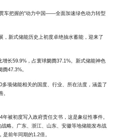
贯车把握的“动力中国——全面加速绿色动力转型
展，新式储能历史上初度卓绝抽水蓄能，迎来了
增长59.9%，占寰球阛阓37.1%。新式储能神色
阓47.3%。
50多项储能相关的国度、行业、所在法度，涵盖了
善。
24年被初度写入政府责任文书，这是象征性事件。
相关的战略。广东、浙江、山东、安徽等地储能发布战
，是前年同期的1.2倍。