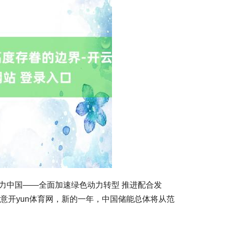
“动力中国——全面加速绿色动力转型 推进配合发
意开yun体育网，新的一年，中国储能总体将从范