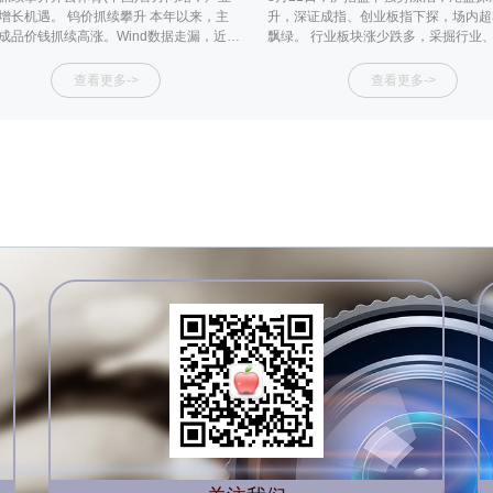
增长机遇。 钨价抓续攀升 本年以来，主
升，深证成指、创业板指下探，场内超3
成品价钱抓续高涨。Wind数据走漏，近一
飘绿。 行业板块涨少跌多，采掘行业
钨精矿价钱呈现日涨3000元/吨—10000
业、好意思容护士、电力行业涨幅居前
吨的迅猛之势。 8月20日，65%钨精矿价钱
机、电子化学品、电板、小金属、船舶
查看更多->
查看更多->
1.7万元/吨，较8月19日加多3000元/吨，
通用开辟、通讯开辟板块跌幅居前。 
首高涨51.75%；88.5%仲钨酸铵（APT）
讯板块基金竖立比例环比晋升，行业举
1.15万元/吨，较岁首高涨47.98%，钨粉价
超配情状，资金回流光模块趋势明显。
482.5元/公斤，较岁首高涨53.91%。 近
看，基金抓仓调和在运营商和光模块。
集动态走漏，8月以来，钨龙头企业屡次
券示意，AI数据中心架构演进拉动高
，如江钨控股集团国标一
需求，行业永恒成长动能建壮；华创证
出，在算力基础谬误抓续进入的布景下
块市集有望看