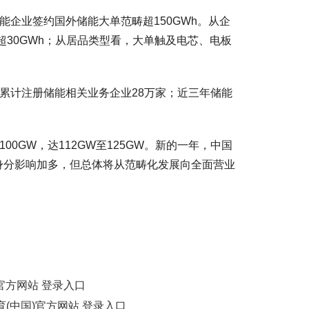
能企业签约国外储能大单范畴超150GWh。从企
超30GWh；从居品类型看，大单触及电芯、电板
内累计注册储能相关业务企业28万家；近三年储能
0GW，达112GW至125GW。新的一年，中国
身分影响加多，但总体将从范畴化发展向全面营业
)官方网站 登录入口
育(中国)官方网站 登录入口