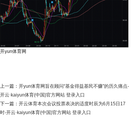
开yun体育网
上一篇：
开yun体育网旨在顾问“基金得益基民不赚”的历久痛点-
开云·kaiyun体育(中国)官方网站 登录入口
下一篇：
开云体育本次会议投票表决的适度时辰为6月15日17
时-开云·kaiyun体育(中国)官方网站 登录入口