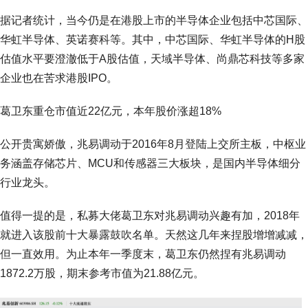
据记者统计，当今仍是在港股上市的半导体企业包括中芯国际、
华虹半导体、英诺赛科等。其中，中芯国际、华虹半导体的H股
估值水平要澄澈低于A股估值，天域半导体、尚鼎芯科技等多家
企业也在苦求港股IPO。
葛卫东重仓市值近22亿元，本年股价涨超18%
公开贵寓娇傲，兆易调动于2016年8月登陆上交所主板，中枢业
务涵盖存储芯片、MCU和传感器三大板块，是国内半导体细分
行业龙头。
值得一提的是，私募大佬葛卫东对兆易调动兴趣有加，2018年
就进入该股前十大暴露鼓吹名单。天然这几年来捏股增增减减，
但一直效用。为止本年一季度末，葛卫东仍然捏有兆易调动
1872.2万股，期末参考市值为21.88亿元。