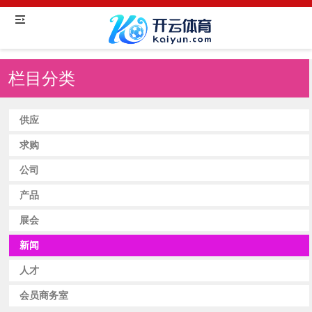
栏目分类
供应
求购
公司
产品
展会
新闻
人才
会员商务室