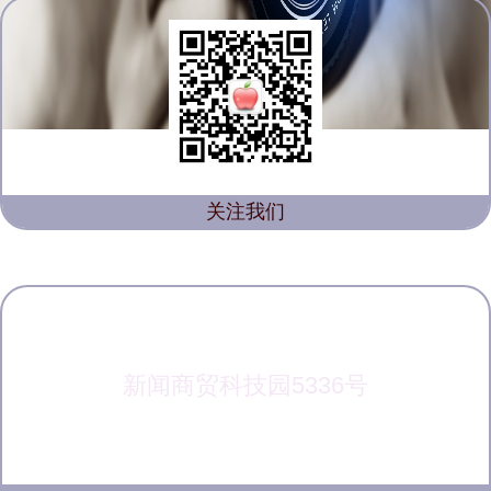
关注我们
新闻商贸科技园5336号