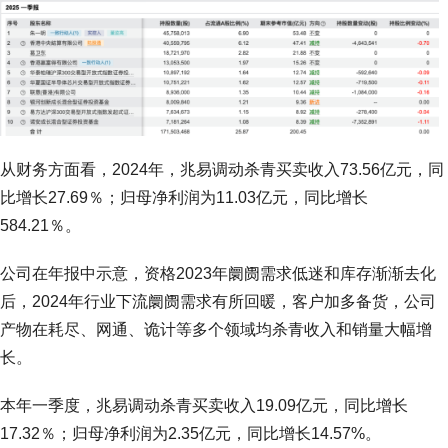
从财务方面看，2024年，兆易调动杀青买卖收入73.56亿元，同
比增长27.69％；归母净利润为11.03亿元，同比增长
584.21％。
公司在年报中示意，资格2023年阛阓需求低迷和库存渐渐去化
后，2024年行业下流阛阓需求有所回暖，客户加多备货，公司
产物在耗尽、网通、诡计等多个领域均杀青收入和销量大幅增
长。
本年一季度，兆易调动杀青买卖收入19.09亿元，同比增长
17.32％；归母净利润为2.35亿元，同比增长14.57%。