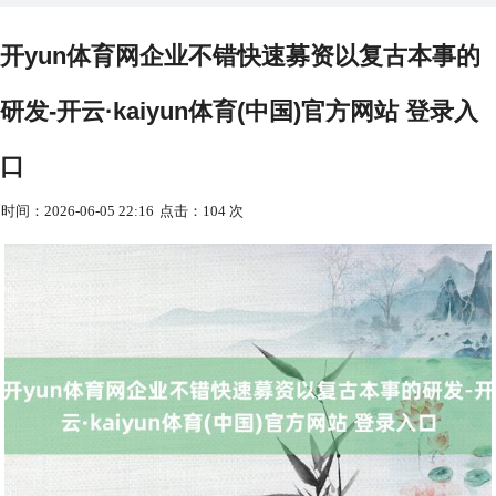
开yun体育网企业不错快速募资以复古本事的
研发-开云·kaiyun体育(中国)官方网站 登录入
口
时间：2026-06-05 22:16
点击：104 次