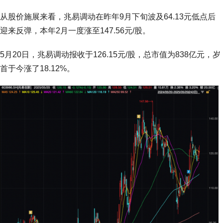
从股价施展来看，兆易调动在昨年9月下旬波及64.13元低点后
迎来反弹，本年2月一度涨至147.56元/股。
5月20日，兆易调动报收于126.15元/股，总市值为838亿元，岁
首于今涨了18.12%。