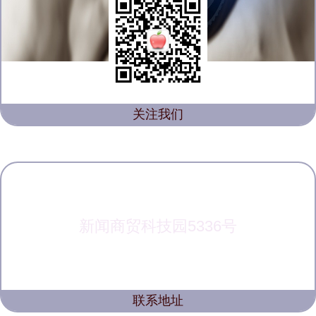
关注我们
新闻商贸科技园5336号
联系地址