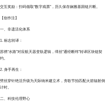
交互奖励：扫码领取“数字戏票”，历久保存娴雅基因链片断。
【创作注】
一、非遗活化体系
1. 标志转译：
苏绣“水路”对应航天器变轨逻辑，缂丝“通经断纬”转译区块链契
约。
2. 身手再生：
劈丝穿针绝活升级为天际纳米建立术，夯歌节拍匹配火箭辐射倒
计时。
二、科技伦理野心