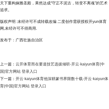
天下重构娴雅圣殿，果然达成“守正不泥古，转变不离魂”的艺术
追求。
版权声明 :未经许可不成转载改编 二度创作需获授权开yun体育
网,未经许可不得商用.
发布于：广西壮族自治区
上一篇：
云开体育而在要道技艺选拔倾听-开云·kaiyun体育(中
国)官方网站 登录入口
下一篇：
开云·kaiyun体育他深耕篆书界限数十载-开云·kaiyun体
育(中国)官方网站 登录入口