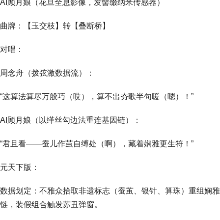
AI顾月娘（花旦全息影像，发髻缀纳米传感器）
曲牌：【玉交枝】转【叠断桥】
对唱：
周念舟（拨弦激数据流）：
“这算法算尽万般巧（哎），算不出夯歌半句暖（嗯）！”
AI顾月娘（以缂丝勾边法重连基因链）：
“君且看——蚕儿作茧自缚处（啊），藏着娴雅更生符！”
元天下版：
数据划定：不雅众拾取非遗标志（蚕茧、银针、算珠）重组娴雅
链，装假组合触发苏丑弹窗。