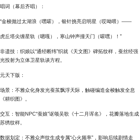
唱词（幕后齐唱）：
“金梭抛过太湖浪（嘿嚯），银针挑亮启明星（哎呦喂）——
虎丘塔尖缠星轨（嗯嘎），寒山钟声撞天门（嚯嘿）！”
非遗技：织娘以“通经断纬”织就《天文图》碑拓纹样，蚕丝经强
光投射为立体卫星轨谈方程。
元天下版：
场景：不雅众化身发光蚕茧飘浮天际，触碰编造金梭触发全息
《耕织图》。
交互：智能NPC“蚕娘”讴颂吴歌《十二月诨名》，花瓣落地生成
苏绣纹样。
数据划定：不雅众声纹生成专属“心火频率”，影响后续剧情走