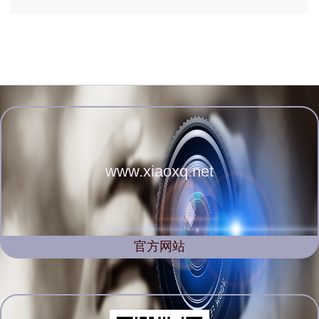
龙头企业屡次调价，如江钨控股集团国标一
www.xiaoxq.net
官方网站