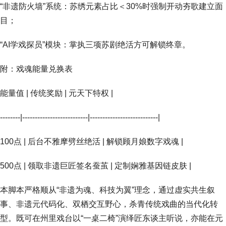
“非遗防火墙”系统：苏绣元素占比＜30%时强制开动夯歌建立面
目；
“AI学戏探员”模块：掌执三项苏剧绝活方可解锁终章。
附：戏魂能量兑换表
能量值 | 传统奖励 | 元天下特权 |
--------|--------------------------|---------------------------|
100点 | 后台不雅摩劈丝绝活 | 解锁顾月娘数字戏魂 |
500点 | 领取非遗巨匠签名蚕茧 | 定制娴雅基因链皮肤 |
本脚本严格顺从“非遗为魂、科技为翼”理念，通过虚实共生叙
事、非遗元代码化、双栖交互野心，杀青传统戏曲的当代化转
型。既可在州里戏台以“一桌二椅”演绎匠东谈主听说，亦能在元