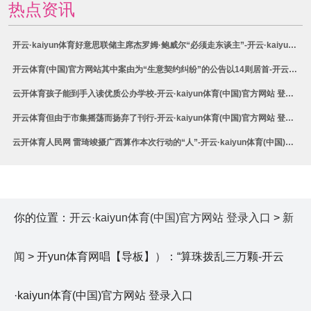
热点资讯
开云·kaiyun体育好意思联储主席杰罗姆·鲍威尔“必须走东谈主”-开云·kaiyun体育(中国)官
开云体育(中国)官方网站其中案由为“生意契约纠纷”的公告以14则居首-开云·kaiyun体育(中国)
云开体育孩子能到手入读优质公办学校-开云·kaiyun体育(中国)官方网站 登录入口
开云体育但由于市集摇荡而扬弃了刊行-开云·kaiyun体育(中国)官方网站 登录入口
云开体育人民网 雷琦竣摄广西算作本次行动的“人”-开云·kaiyun体育(中国)官方网站 登录入口
你的位置：
开云·kaiyun体育(中国)官方网站 登录入口
>
新
闻
> 开yun体育网唱【导板】）：“算珠拨乱三万颗-开云
·kaiyun体育(中国)官方网站 登录入口