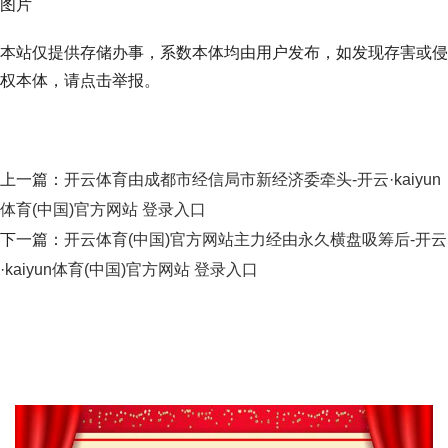
图片
本站仅提供存储办事，系数本体均由用户发布，如发现存害或侵
权本体，请点击举报。
上一篇：
开云体育由成都市经信局市新经济委牵头-开云·kaiyun
体育(中国)官方网站 登录入口
下一篇：
开云体育(中国)官方网站主力经由永久横盘吸筹后-开云
·kaiyun体育(中国)官方网站 登录入口