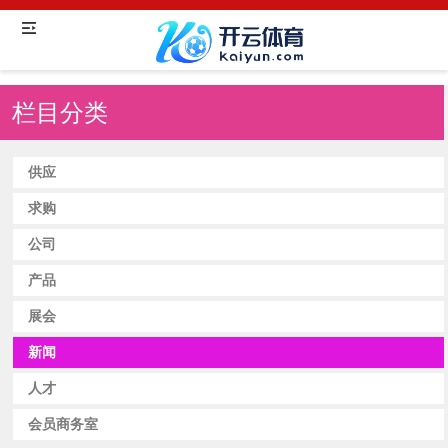
栏目分类
供应
求购
公司
产品
展会
新闻
人才
会员商务室