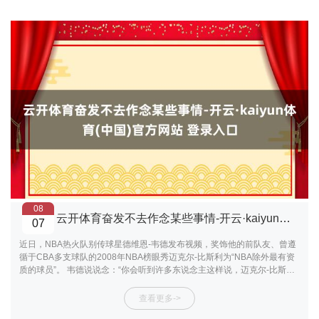
08
云开体育奋发不去作念某些事情-开云·kaiyun体育(中国)官方网站 登录入口
07
近日，NBA热火队别传球星德维恩-韦德发布视频，奖饰他的前队友、曾遵
循于CBA多支球队的2008年NBA榜眼秀迈克尔-比斯利为“NBA除外最有资
质的球员”。 韦德说说念：“你会听到许多东说念主这样说，迈克尔-比斯利
是最有资质的球员之一，致使可能是NBA除外最有资质的球员，你莽撞赫
然他算不上明星，但你无法意会，他莽撞在定约中莫得资质，因为他身上
查看更多->
贮蓄着述为又名年青东说念主的资质。” “目下你不错看到，他对我方还是