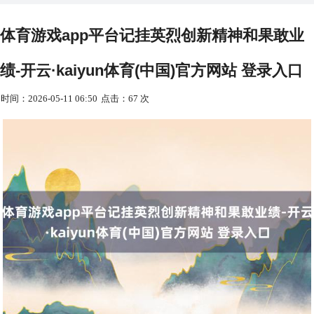
体育游戏app平台记挂英烈创新精神和果敢业
绩-开云·kaiyun体育(中国)官方网站 登录入口
时间：2026-05-11 06:50
点击：67 次