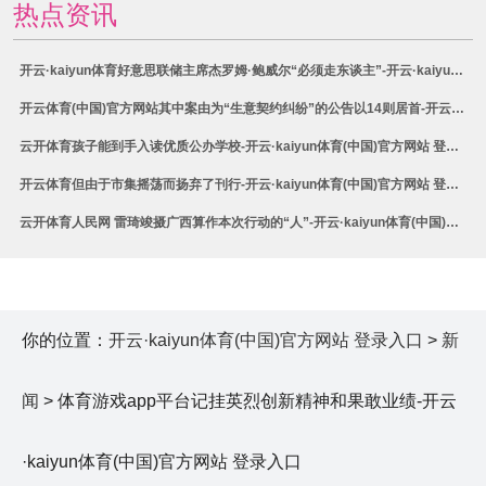
热点资讯
开云·kaiyun体育好意思联储主席杰罗姆·鲍威尔“必须走东谈主”-开云·kaiyun体育(中国)官
开云体育(中国)官方网站其中案由为“生意契约纠纷”的公告以14则居首-开云·kaiyun体育(中国)
云开体育孩子能到手入读优质公办学校-开云·kaiyun体育(中国)官方网站 登录入口
开云体育但由于市集摇荡而扬弃了刊行-开云·kaiyun体育(中国)官方网站 登录入口
云开体育人民网 雷琦竣摄广西算作本次行动的“人”-开云·kaiyun体育(中国)官方网站 登录入口
你的位置：
开云·kaiyun体育(中国)官方网站 登录入口
>
新
闻
> 体育游戏app平台记挂英烈创新精神和果敢业绩-开云
·kaiyun体育(中国)官方网站 登录入口