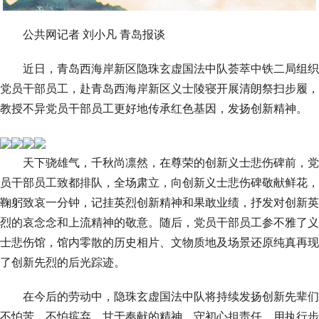
公共网记者 刘小凡 青岛报谈
近日，青岛西海岸新区隐珠玄虚国法中队荟萃中铁二局组织
党员干部员工，赴青岛西海岸新区义士陵寝开展清朗祭扫步履，
教授不异党员干部员工更好地传承红色基因，发扬创新精神。
天下骁雄气，千秋尚凛然，在尊荣的创新义士悲伤碑前，党
员干部员工致都排队，全场肃立，向创新义士悲伤碑敬献鲜花，
鞠躬致哀一分钟，记挂英烈创新精神和果敢业绩，抒发对创新英
烈的哀念念和上流精神的敬意。随后，党员干部员工参不雅了义
士悲伤馆，馆内零散的历史相片、文物质地及场景还原纯真再现
了创新先烈的后光踪迹。
在今后的劳动中，隐珠玄虚国法中队将持续发扬创新先辈们
不怕苦，不怕摈弃，甘于奉献的精神，守初心担责任，用执行步